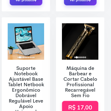
Ver produto
Ver produto
Suporte
Máquina de
Notebook
Barbear e
Ajustável Base
Cortar Cabelo
Tablet Netbook
Profissional
Ergonômico
Recarregável
Dobrável
Sem Fio
Regulável Leve
Apoio
R$ 17,00