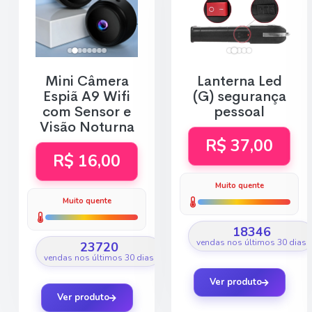
Mini Câmera
Lanterna Led
Espiã A9 Wifi
(G) segurança
com Sensor e
pessoal
Visão Noturna
R$ 37,00
R$ 16,00
Muito quente
Muito quente
18346
vendas nos últimos 30 dias
23720
vendas nos últimos 30 dias
Ver produto
Ver produto