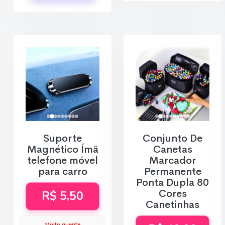
Suporte
Conjunto De
Magnético Ímã
Canetas
telefone móvel
Marcador
para carro
Permanente
Ponta Dupla 80
Cores
R$ 5,50
Canetinhas
Muito quente