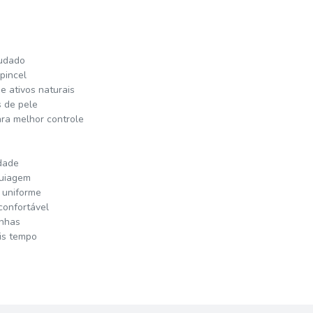
ludado
pincel
e ativos naturais
s de pele
a melhor controle
idade
quiagem
 uniforme
confortável
inhas
is tempo