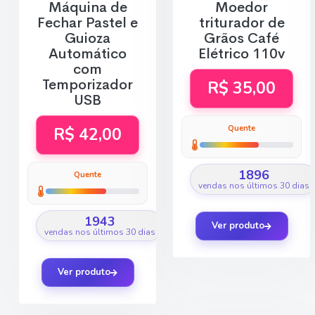
Máquina de
Moedor
Fechar Pastel e
triturador de
Guioza
Grãos Café
Automático
Elétrico 110v
com
Temporizador
R$ 35,00
USB
Quente
R$ 42,00
1896
Quente
vendas nos últimos 30 dias
1943
Ver produto
vendas nos últimos 30 dias
Ver produto