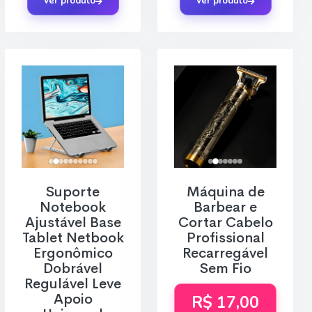
Ver produto
Ver produto
Suporte
Máquina de
Notebook
Barbear e
Ajustável Base
Cortar Cabelo
Tablet Netbook
Profissional
Ergonômico
Recarregável
Dobrável
Sem Fio
Regulável Leve
Apoio
R$ 17,00