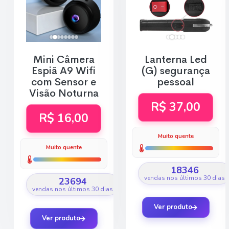
Mini Câmera
Lanterna Led
Espiã A9 Wifi
(G) segurança
com Sensor e
pessoal
Visão Noturna
R$ 37,00
R$ 16,00
Muito quente
Muito quente
18346
vendas nos últimos 30 dias
23694
vendas nos últimos 30 dias
Ver produto
Ver produto