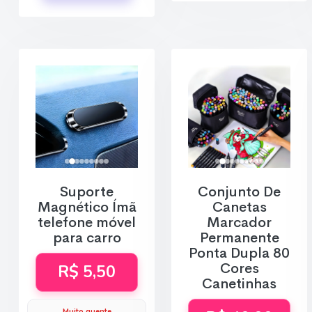
Suporte
Conjunto De
Magnético Ímã
Canetas
telefone móvel
Marcador
para carro
Permanente
Ponta Dupla 80
Cores
R$ 5,50
Canetinhas
Muito quente