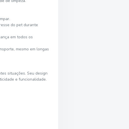
de de limpeza.
impar.
tresse do pet durante
rança em todos os
ransporte, mesmo em longas
ntes situações. Seu design
icidade e funcionalidade.