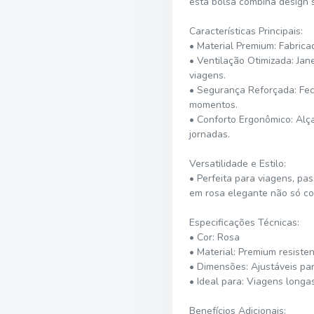
esta bolsa combina design s
Características Principais:
• Material Premium: Fabricad
• Ventilação Otimizada: Jan
viagens.
• Segurança Reforçada: Fec
momentos.
• Conforto Ergonômico: Alç
jornadas.
Versatilidade e Estilo:
• Perfeita para viagens, pa
em rosa elegante não só co
Especificações Técnicas:
• Cor: Rosa
• Material: Premium resiste
• Dimensões: Ajustáveis pa
• Ideal para: Viagens longa
Benefícios Adicionais: