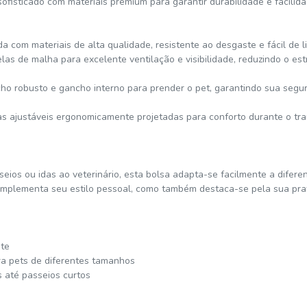
ofisticado com materiais premium para garantir durabilidade e facilida
a com materiais de alta qualidade, resistente ao desgaste e fácil de l
elas de malha para excelente ventilação e visibilidade, reduzindo o es
ho robusto e gancho interno para prender o pet, garantindo sua segu
as ajustáveis ergonomicamente projetadas para conforto durante o t
sseios ou idas ao veterinário, esta bolsa adapta-se facilmente a difere
mplementa seu estilo pessoal, como também destaca-se pela sua prat
nte
ra pets de diferentes tamanhos
s até passeios curtos