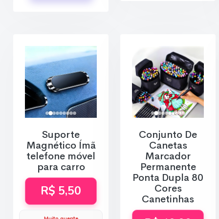
Suporte
Conjunto De
Magnético Ímã
Canetas
telefone móvel
Marcador
para carro
Permanente
Ponta Dupla 80
Cores
R$ 5,50
Canetinhas
Muito quente