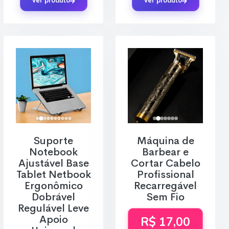
Ver produto
Ver produto
Suporte
Máquina de
Notebook
Barbear e
Ajustável Base
Cortar Cabelo
Tablet Netbook
Profissional
Ergonômico
Recarregável
Dobrável
Sem Fio
Regulável Leve
Apoio
R$ 17,00