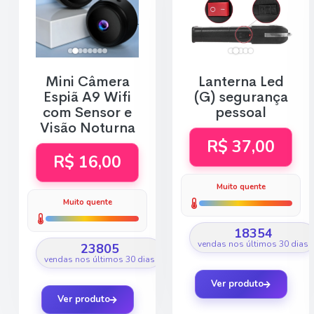
Mini Câmera
Lanterna Led
Espiã A9 Wifi
(G) segurança
com Sensor e
pessoal
Visão Noturna
R$ 37,00
R$ 16,00
Muito quente
Muito quente
18354
vendas nos últimos 30 dias
23805
vendas nos últimos 30 dias
Ver produto
Ver produto