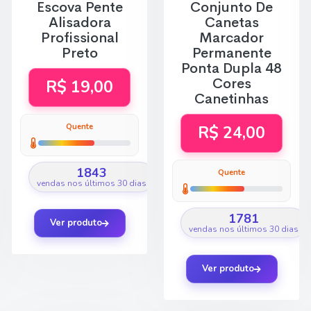
Escova Pente
Conjunto De
Alisadora
Canetas
Profissional
Marcador
Preto
Permanente
Ponta Dupla 48
Cores
R$ 19,00
Canetinhas
Quente
R$ 24,00
1843
Quente
vendas nos últimos 30 dias
1781
Ver produto
vendas nos últimos 30 dias
Ver produto